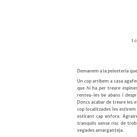
1 
Demanem a la peixeteria que e
Un cop arribem a casa agafem
que hi ha per treure espines 
renteu-les be abans i desp
Doncs acabar de treure les 
cop localitzades les estirem
estirant cap enfora. Agrai
tranquils sense risc de trob
vegades amarganteja.