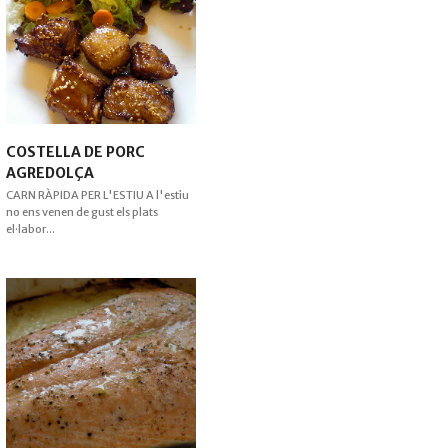
COSTELLA DE PORC
AGREDOLÇA
CARN RÀPIDA PER L'ESTIU A l'estiu
no ens venen de gust els plats
el·labor...