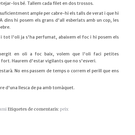
etejar-los bé. Tallem cada filet en dos trossos.
suficientment ample per cabre-hi els talls de verat i que hi
. A dins hi posem els grans d'all esberlats amb un cop, les
pebre.
 i tot l'oli ja s'ha perfumat, abaixem el foc i hi posem els
rgit en oli a foc baix, volem que l'oli faci petites
 fort. Haurem d'estar vigilants que no s'esveri.
a estarà. No ens passem de temps o correm el perill que ens
re d'una llesca de pa amb tomàquet.
ami
Etiquetes de comentaris:
peix