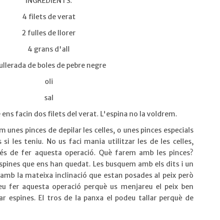
INGREDIENTS:
4 filets de verat
2 fulles de llorer
4 grans d'all
cullerada de boles de pebre negre
oli
sal
ns facin dos filets del verat. L'espina no la voldrem.
 unes pinces de depilar les celles, o unes pinces especials
si les teniu. No us faci mania utilitzar les de les celles,
rés de fer aquesta operació. Què farem amb les pinces?
espines que ens han quedat. Les busquem amb els dits i un
 amb la mateixa inclinació que estan posades al peix però
reu fer aquesta operació perquè us menjareu el peix ben
ar espines. El tros de la panxa el podeu tallar perquè de