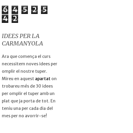
6
4
5
2
5
4
2
IDEES PER LA
CARMANYOLA
Ara que comença el curs
necessitem noves idees per
omplir el nostre tuper.
Mireu en aquest
apartat
on
trobareu més de 30 idees
per omplir el tuper amb un
plat que ja porta de tot. En
teniu una per cada dia del
mes per no avorrir-se!