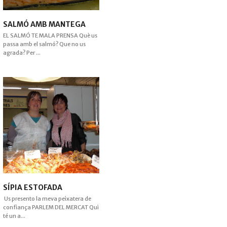
SALMÓ AMB MANTEGA
EL SALMÓ TE MALA PRENSA Què us
passa amb el salmó? Que no us
agrada? Per ...
SÍPIA ESTOFADA
Us presento la meva peixatera de
confiança PARLEM DEL MERCAT Qui
té un a...