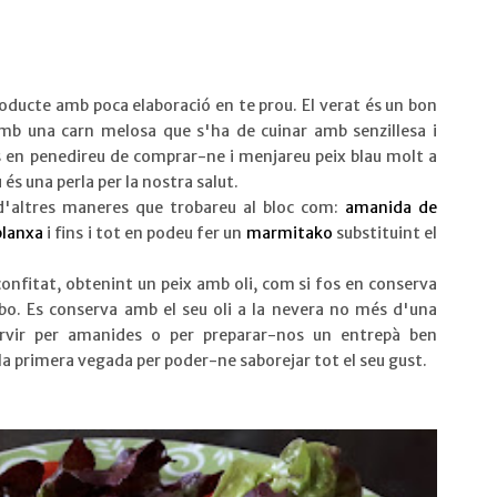
oducte amb poca elaboració en te prou. El verat és un bon
amb una carn melosa que s'ha de cuinar amb senzillesa i
us en penedireu de comprar-ne i menjareu peix blau molt a
u és una perla per la nostra salut.
 d'altres maneres que trobareu al bloc com:
amanida de
planxa
i fins i tot en podeu fer un
marmitako
substituint el
onfitat, obtenint un peix amb oli, com si fos en conserva
bo. Es conserva amb el seu oli a la nevera no més d'una
rvir per amanides o per preparar-nos un entrepà ben
la primera vegada per poder-ne saborejar tot el seu gust.