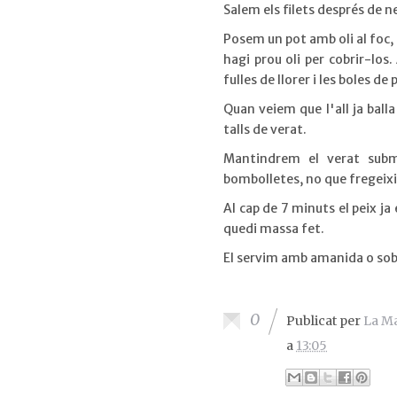
Salem els filets després de n
Posem un pot amb oli al foc, 
hagi prou oli per cobrir-los
fulles de llorer i les boles de 
Quan veiem que l'all ja balla
talls de verat.
Mantindrem el verat subme
bombolletes, no que fregeixi
Al cap de 7 minuts el peix j
quedi massa fet.
El servim amb amanida o sob
0
Publicat per
La M
a
13:05