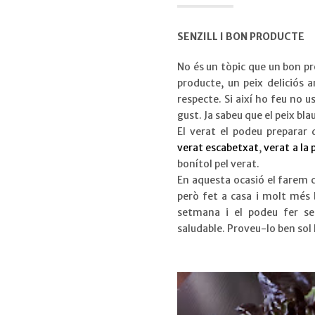
SENZILL I BON PRODUCTE
No és un tòpic que un bon pr
producte, un peix deliciós 
respecte. Si així ho feu no 
gust. Ja sabeu que el peix bla
El verat el podeu preparar
verat escabetxat
,
verat a la 
bonítol pel verat.
En aquesta ocasió el farem c
però fet a casa i molt més 
setmana i el podeu fer se
saludable. Proveu-lo ben sol 