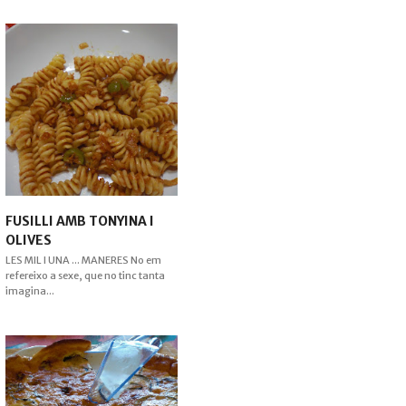
FUSILLI AMB TONYINA I
OLIVES
LES MIL I UNA ... MANERES No em
refereixo a sexe, que no tinc tanta
imagina...